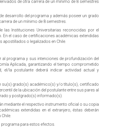
 derivados de otra carrera de un mínimo de 8 semestres
as de desarrollo del programa y además poseer un grado
 carrera de un mínimo de 8 semestres.
las Instituciones Universitarias reconocidas por el
ro. En el caso de certificaciones académicas extendidas
s apostillados o legalizados en Chile.
r al programa y sus intenciones de profundización del
nomía Aplicada, garantizando el tiempo comprometido
 el/la postulante deberá indicar actividad actual y
e su(s) grado(s) académico(s) y/o título(s), certificado
centil de la ubicación del postulante entre sus pares al
egrado y postgrado(s) informado(s).
n mediante el respectivo instrumento oficial o su copia
académicas extendidas en el extranjero, éstas deberán
 Chile.
l programa para estos efectos.