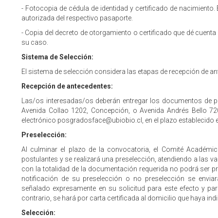
- Fotocopia de cédula de identidad y certificado de nacimiento
autorizada del respectivo pasaporte.
- Copia del decreto de otorgamiento o certificado que dé cuenta 
su caso.
Sistema de Selección:
El sistema de selección considera las etapas de recepción de an
Recepción de antecedentes:
Las/os interesadas/os deberán entregar los documentos de po
Avenida Collao 1202, Concepción, o Avenida Andrés Bello 720,
electrónico posgradosface@ubiobio.cl, en el plazo establecido
Preselección:
Al culminar el plazo de la convocatoria, el Comité Académi
postulantes y se realizará una preselección, atendiendo a las v
con la totalidad de la documentación requerida no podrá ser p
notificación de su preselección o no preselección se envia
señalado expresamente en su solicitud para este efecto y par
contrario, se hará por carta certificada al domicilio que haya in
Selección: