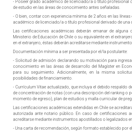
- Poseer grado académico de licenciado/a o título profesional
de estudio en las áreas de conocimiento antes señaladas.
- O bien, contar con experiencia mínima de 2 años en las líne
académico de licenciado/a o título profesional derivado de una
Las certificaciones académicas deberán emanar de alguna de 
Ministerio de Educación de Chile o su equivalente en el extranje
en el extranjero, éstas deberán acreditarse mediante instrumento
Documentación mínima a ser presentada por el/la postulante:
- Solicitud de admisión declarando su motivación para ingresa
conocimiento en las áreas de desarrollo del Magíster en Eco
para su seguimiento. Adicionalmente, en la misma solicitud,
posibilidades de financiamiento.
- Currículum Vitae actualizado, que incluya el debido respaldo d
de concentración de notas (con una descripción del ranking o per
momento de egreso), plan de estudios y malla curricular de pr
Las certificaciones académicas extendidas en Chile se acreditará
autorizada ante notario público. En caso de certificaciones 
acreditarse mediante instrumentos apostillados o legalizados en
- Una carta de recomendación, según formato establecido por e