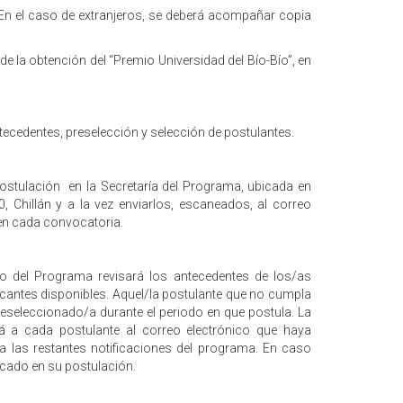
. En el caso de extranjeros, se deberá acompañar copia
de la obtención del “Premio Universidad del Bío-Bío”, en
tecedentes, preselección y selección de postulantes.
stulación en la Secretaría del Programa, ubicada en
 Chillán y a la vez enviarlos, escaneados, al correo
 en cada convocatoria.
co del Programa revisará los antecedentes de los/as
acantes disponibles. Aquel/la postulante que no cumpla
reseleccionado/a durante el periodo en que postula. La
rá a cada postulante al correo electrónico que haya
a las restantes notificaciones del programa. En caso
dicado en su postulación.