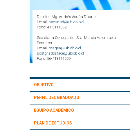
Director: Mg. Andrés Acuña Duarte
Email:
aacunad@ubiobio.cl
Fono: 41-3111062
Secretaria Concepción: Sra. Marcia Valenzuela
Pedreros
Email:
magea@ubiobio.cl
postgradosface@ubiobio.cl
Fono: 56-413111559
OBJETIVO
PERFIL DEL GRADUADO
EQUIPO ACADÉMICO
PLAN DE ESTUDIOS