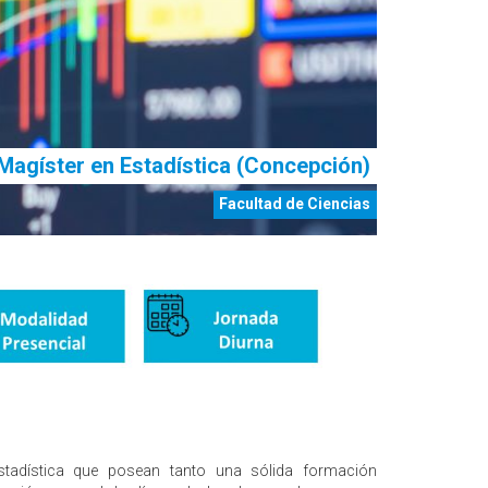
Magíster en Estadística (Concepción)
Facultad de Ciencias
adística que posean tanto una sólida formación