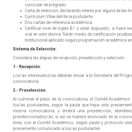
curricular de pregrado.
Carta de intención, declarando interés por alguna de las l
Currículum Vitae del/de la postulante.
Dos cartas de referencia académica.
Certificar nivel de inglés B1 o estar dispuesto, si fuere 
oral en este idioma. Serán medio de certificación prueb
Institucional aplicado según programación académica an
Sistema de Selección:
Considera las etapas de recepción, preselección y selección.
1.- Recepción:
Los/as interesados/as deberán enviar a la Secretaría del Progr
convocatoria.
2.- Preselección:
Al culminar el plazo de la convocatoria, el Comité Académico
los/as postulantes, según la pauta que haya sido previament
misma convocatoria, y emitirá una preselección, atendien
preseleccionados/as, si así se hubiere anunciado en la convoca
línea, con el Comité Académico, según pauta y protocolo esta
previamente comunicado a los/as postulantes.