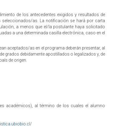
limiento de los antecedentes exigidos y resultados de
es seleccionados/as. La notificación se hará por carta
tulación, a menos que el/la postulante haya solicitado
adas a una determinada casilla electrónica, caso en el
sean aceptados/as en el programa deberán presentar, al
 de grados debidamente apostillados o legalizados y, de
país de origen.
s académicos), al término de los cuales el alumno
stica.ubiobio.cl/