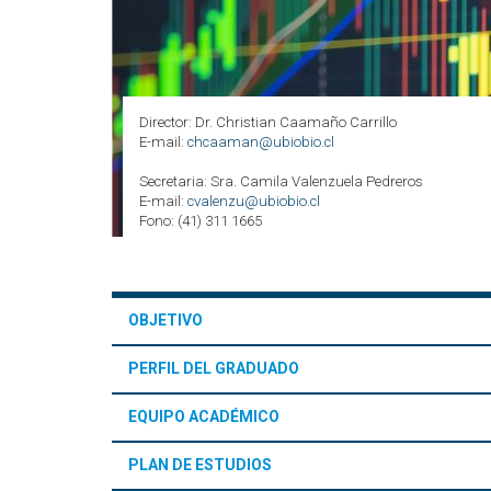
Director: Dr. Christian Caamaño Carrillo
E-mail:
chcaaman@ubiobio.cl
Secretaria: Sra. Camila Valenzuela Pedreros
E-mail:
cvalenzu@ubiobio.cl
Fono: (41) 311 1665
OBJETIVO
PERFIL DEL GRADUADO
EQUIPO ACADÉMICO
PLAN DE ESTUDIOS