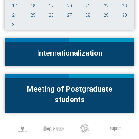
17
18
19
20
21
22
23
24
25
26
27
28
29
30
31
Internationalization
Meeting of Postgraduate
students