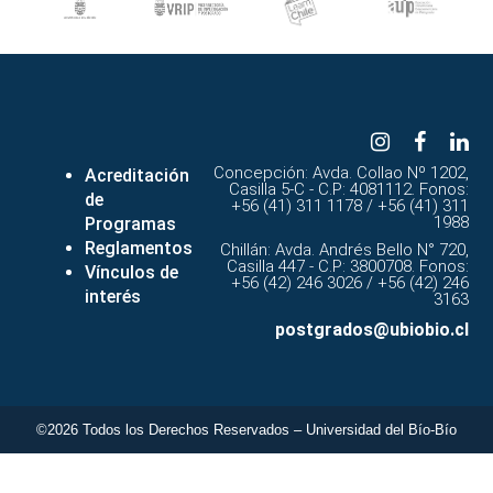
Concepción: Avda. Collao Nº 1202,
Acreditación
Casilla 5-C - C.P: 4081112. Fonos:
de
+56 (41) 311 1178 / +56 (41) 311
1988
Programas
Reglamentos
Chillán: Avda. Andrés Bello N° 720,
Casilla 447 - C.P: 3800708. Fonos:
Vínculos de
+56 (42) 246 3026 / +56 (42) 246
interés
3163
postgrados@ubiobio.cl
©2026 Todos los Derechos Reservados – Universidad del Bío-Bío