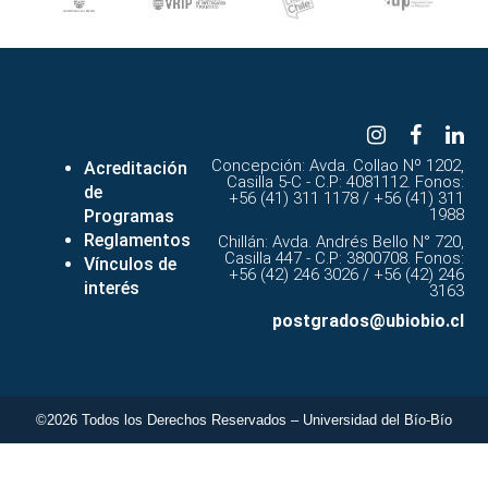
Concepción: Avda. Collao Nº 1202,
Acreditación
Casilla 5-C - C.P: 4081112. Fonos:
de
+56 (41) 311 1178 / +56 (41) 311
1988
Programas
Reglamentos
Chillán: Avda. Andrés Bello N° 720,
Casilla 447 - C.P: 3800708. Fonos:
Vínculos de
+56 (42) 246 3026 / +56 (42) 246
interés
3163
postgrados@ubiobio.cl
©2026 Todos los Derechos Reservados – Universidad del Bío-Bío